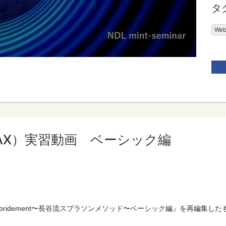
タ
We
AX）実習動画 ベーシック編
く Debridement〜長谷流スプラソンメソッド〜ベーシック編』を再編集し