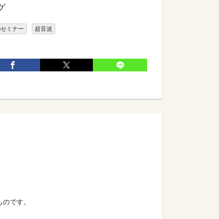
グ
bセミナー
超音波
たものです。