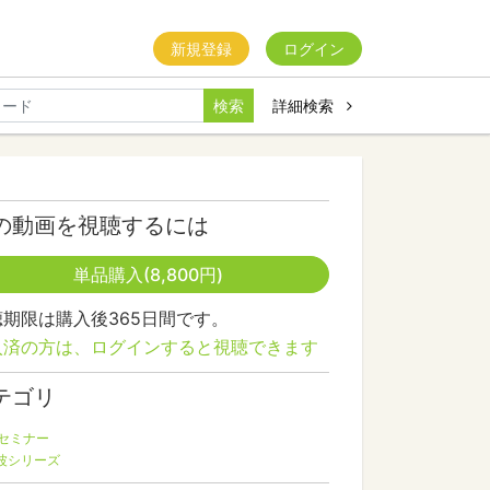
新規登録
ログイン
検索
詳細検索
の動画を視聴するには
単品購入(8,800円)
聴期限は購入後365日間です。
入済の方は、ログインすると視聴できます
テゴリ
Bセミナー
波シリーズ