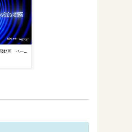
29:08
超音波（スプラソンP-MAX）実習動画 ベーシック編