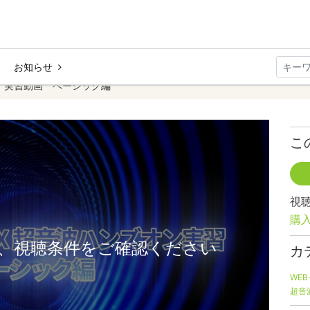
お知らせ
X）実習動画 ベーシック編
こ
視
購
、視聴条件をご確認ください
カ
WE
超音