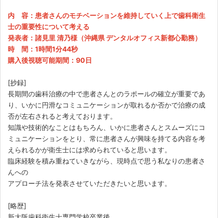
内 容：患者さんのモチベーションを維持していく上で歯科衛生
士の重要性について考える
発表者：諸見里 清乃様（沖縄県 デンタルオフィス新都心勤務）
時 間：1時間1分44秒
購入後視聴可能期間：90日
[抄録]
長期間の歯科治療の中で患者さんとのラポールの確立が重要であ
り、いかに円滑なコミュニケーションが取れるか否かで治療の成
否が左右されると考えております。
知識や技術的なことはもちろん、いかに患者さんとスムーズにコ
ミュニケーションをとり、常に患者さんが興味を持てる内容を考
えられるかが衛生士には求められていると思います。
臨床経験を積み重ねていきながら、現時点で思う私なりの患者さ
んへの
アプローチ法を発表させていただきたいと思います。
[略歴]
新大阪歯科衛生士専門学校卒業後