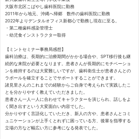
大阪市北区こばやし歯科医院に勤務
2011年から地元、沖縄へ帰郷 数件の歯科医院に勤務
2022年よりデンタルオフィス新都心で勤務し現在に至る。
・第二種歯科感染管理士
・幼児食インストラクター取得
【ミントセミナー事務局感想】
歯科治療は、長期的に治療期間がかかる場合や、SPT移行後も継
続的な来院が必要となります。患者さんが長期的にモチベーショ
ンを維持するのは大変難しいですが、歯科衛生士が患者さんとの
ラポールを確立することでサポートすることができます。
諸見里さんのこれまでの経験からご自身で考えられて実践したこ
とを分かりやすく教えていただきました。
患者さん一人一人に合わせてキャラクターを演じられ、話しをよ
く聞き出すという大変面白い内容でした。
分かりやすく言語化していただき、新人の方や、患者さんとコミ
ュニケーションが上手くとれずに困っている方、後輩を指導する
立場の方など幅広い方に参考になる発表でした。