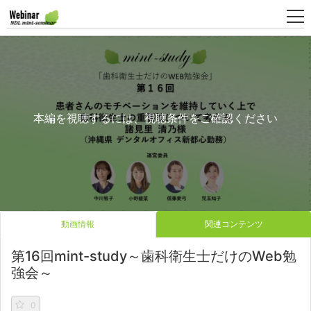
新
規
登
本編を視聴するには、視聴条件をご確認ください
録
動画情報
関連コンテンツ
第16回mint-study～歯科衛生士だけのWeb勉
強会～
0