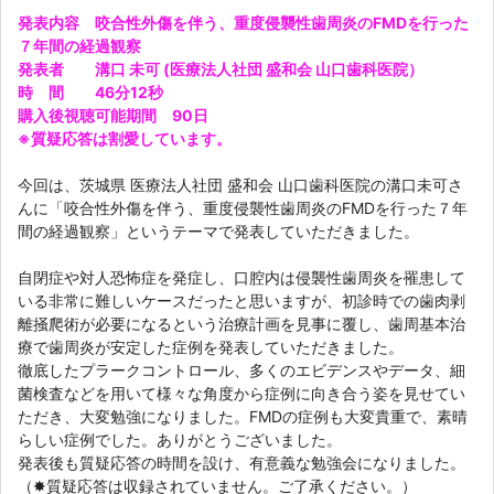
発表内容　咬合性外傷を伴う、重度侵襲性歯周炎のFMDを行った
７年間の経過観察
発表者　　溝口 未可 (医療法人社団 盛和会 山口歯科医院）

時　間　　46分12秒

購入後視聴可能期間　90日

※質疑応答は割愛しています。
今回は、茨城県 医療法人社団 盛和会 山口歯科医院の溝口未可さ
んに「咬合性外傷を伴う、重度侵襲性歯周炎のFMDを行った７年
間の経過観察」というテーマで発表していただきました。

自閉症や対人恐怖症を発症し、口腔内は侵襲性歯周炎を罹患して
いる非常に難しいケースだったと思いますが、初診時での歯肉剥
離掻爬術が必要になるという治療計画を見事に覆し、歯周基本治
療で歯周炎が安定した症例を発表していただきました。

徹底したプラークコントロール、多くのエビデンスやデータ、細
菌検査などを用いて様々な角度から症例に向き合う姿を見せてい
ただき、大変勉強になりました。FMDの症例も大変貴重で、素晴
らしい症例でした。ありがとうございました。

発表後も質疑応答の時間を設け、有意義な勉強会になりました。

（✸質疑応答は収録されていません。ご了承ください。）
