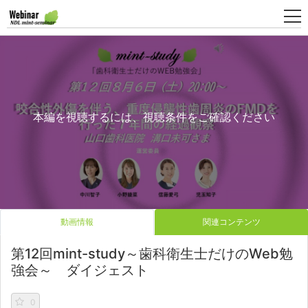
新
規
登
本編を視聴するには、視聴条件をご確認ください
録
動画情報
関連コンテンツ
第12回mint-study～歯科衛生士だけのWeb勉
強会～ ダイジェスト
0