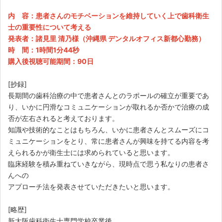
内 容：患者さんのモチベーションを維持していく上で歯科衛生
士の重要性について考える
発表者：諸見里 清乃様（沖縄県 デンタルオフィス新都心勤務）
時 間：1時間1分44秒
購入後視聴可能期間：90日
[抄録]
長期間の歯科治療の中で患者さんとのラポールの確立が重要であ
り、いかに円滑なコミュニケーションが取れるか否かで治療の成
否が左右されると考えております。
知識や技術的なことはもちろん、いかに患者さんとスムーズにコ
ミュニケーションをとり、常に患者さんが興味を持てる内容を考
えられるかが衛生士には求められていると思います。
臨床経験を積み重ねていきながら、現時点で思う私なりの患者さ
んへの
アプローチ法を発表させていただきたいと思います。
[略歴]
新大阪歯科衛生士専門学校卒業後