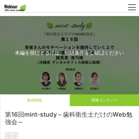
新
規
登
本編を視聴するには、視聴条件をご確認ください
録
動画情報
関連コンテンツ
第16回mint-study～歯科衛生士だけのWeb勉
強会～
0