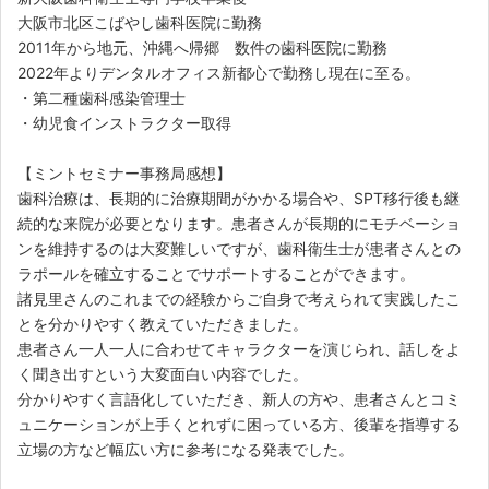
大阪市北区こばやし歯科医院に勤務
2011年から地元、沖縄へ帰郷 数件の歯科医院に勤務
2022年よりデンタルオフィス新都心で勤務し現在に至る。
・第二種歯科感染管理士
・幼児食インストラクター取得
【ミントセミナー事務局感想】
歯科治療は、長期的に治療期間がかかる場合や、SPT移行後も継
続的な来院が必要となります。患者さんが長期的にモチベーショ
ンを維持するのは大変難しいですが、歯科衛生士が患者さんとの
ラポールを確立することでサポートすることができます。
諸見里さんのこれまでの経験からご自身で考えられて実践したこ
とを分かりやすく教えていただきました。
患者さん一人一人に合わせてキャラクターを演じられ、話しをよ
く聞き出すという大変面白い内容でした。
分かりやすく言語化していただき、新人の方や、患者さんとコミ
ュニケーションが上手くとれずに困っている方、後輩を指導する
立場の方など幅広い方に参考になる発表でした。