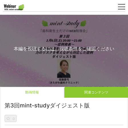
新
規
登
本編を視聴するには、視聴条件をご確認ください
録
動画情報
関連コンテンツ
第3回mint-studyダイジェスト版
0