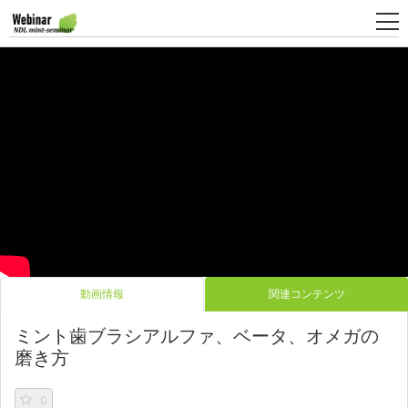
新
規
登
録
動画情報
関連コンテンツ
ミント歯ブラシアルファ、ベータ、オメガの
磨き方
0