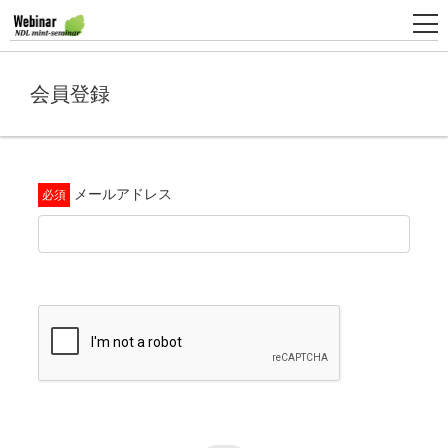
会員登録
新
規
登
録
メールアドレス