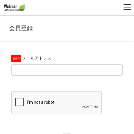
会員登録
新
規
登
録
メールアドレス