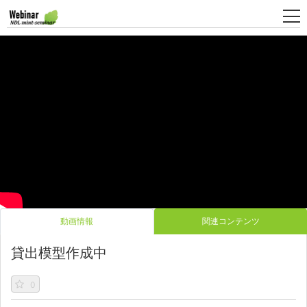
新
規
登
録
動画情報
関連コンテンツ
貸出模型作成中
0