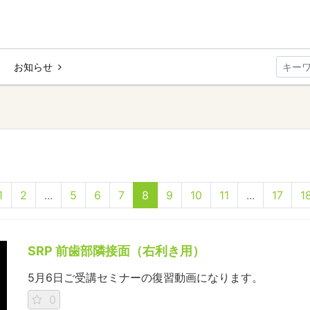
お知らせ
1
2
...
5
6
7
8
9
10
11
...
17
1
SRP 前⻭部隣接⾯（右利き用）
5月6日ご受講セミナーの復習動画になります。
0