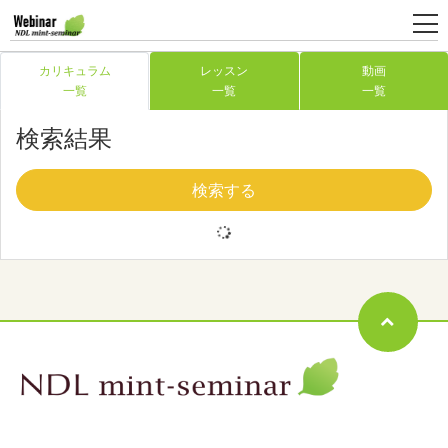
カリキュラム
レッスン
動画
一覧
一覧
一覧
新
規
検索結果
登
録
検索する