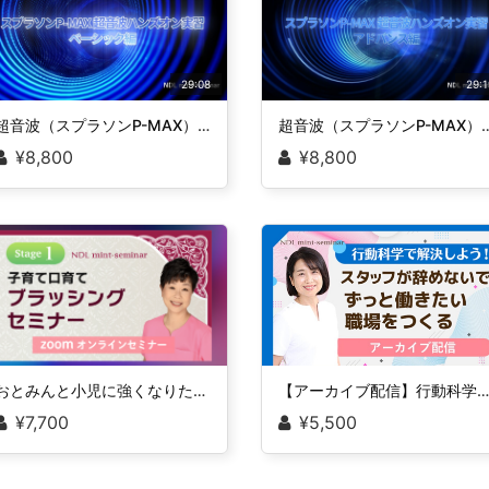
29:08
29:1
超音波（スプラソンP-MAX）実習動画 ベーシック編
超音波（スプラソンP-MAX）実
¥8,800
¥8,800
おとみんと小児に強くなりたい人集まれセミナー！ Stage-1 子育て口育て ブラッシングセミナー（Web）
【アーカイブ配信】行動科学で解決しよう！ スタッフが辞めないで、ずっと働きたい職場をつくる
¥7,700
¥5,500