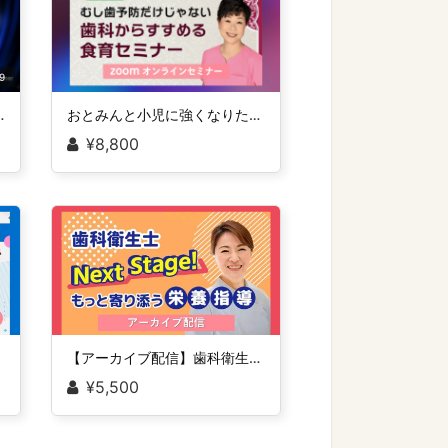
9
習動画 アドバンス編
おとみんと小児に強くなりたい人集まれセミナー！ Stage-2 むし歯予防だけじゃない・歯科からすすめる食育セミナー（Web）
¥8,800
【アーカイブ配信】歯科衛生士Next Stage！～もっと寄り添う栄養指導～
¥5,500