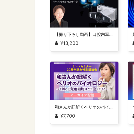
【撮り下ろし動画】口腔内写真撮影セミナー
¥13,200
和さんが紐解くペリオのバイオロジー〜そのとき免疫細胞はどう働くの!?〜
¥7,700