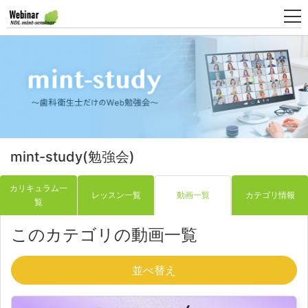
新
規
登
録
mint-study(勉強会)
カリキュラム一
レッスン一覧
動画一覧
カテゴリ情報
覧
このカテゴリの動画一覧
並べ替え